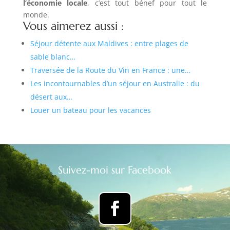
l’économie locale
, c’est tout bénef pour tout le
monde.
Vous aimerez aussi :
Séjour détente aux Maldives : entre plages de
sable blanc…
Traversée de la Route du Vin en France : une…
Les incontournables d’un séjour en Australie : du
désert aux…
Louer un bateau pour les vacances
Suivez-moi sur Facebook